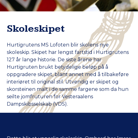
Skoleskipet
Hurtigrutens MS Lofoten blir skolens nye
skoleskip. Skipet har lengst fartstid i Hurtigrutens
127 år lange historie. De siste årene har
Hurtigruten brukt betydelige beløp på å
oppgradere skipet, blant annet med å tilbakeføre
interiøret til original stil. Utvendig er skipet og
skorsteinen malt i de samme fargene som da hun
seilte jomfruturen for Vesteraalens
Dampskibsselskab (VDS).