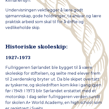
klimahensyn.
Undervisningen vektlegger å lære godt
sjømannskap, gode holdninger, ta ansvar og lære
praktisk arbeid som skal til for å drifte og
vedlikeholde skip.
Historiske skoleskip:
1927-1973
Fullriggeren Sørlandet ble bygget til å være
skoleskip for stiftelsen, og seilte med elever frem
til 2.verdenskrig bryter ut. Da ble skipet overtatt
av tyskerne, og skoledriften kom ikke i gang igjen
før i 1949. I 1973 blir Sørlandet erstattet med et
motorskip. I dag seiler fullriggeren verden rundt
for skolen A+ World Academy, en high school som
er registrert i Sveits.