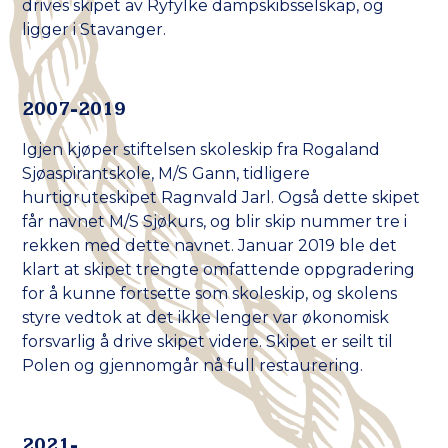
drives skipet av Ryfylke dampskibsselskap, og
ligger i Stavanger.
2007-2019
Igjen kjøper stiftelsen skoleskip fra Rogaland
Sjøaspirantskole, M/S Gann, tidligere
hurtigruteskipet Ragnvald Jarl. Også dette skipet
får navnet M/S Sjøkurs, og blir skip nummer tre i
rekken med dette navnet. Januar 2019 ble det
klart at skipet trengte omfattende oppgradering
for å kunne fortsette som skoleskip, og skolens
styre vedtok at det ikke lenger var økonomisk
forsvarlig å drive skipet videre. Skipet er seilt til
Polen og gjennomgår nå full restaurering.
2021-