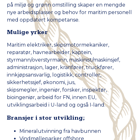
på miljø og grønn omstilling skaper en mengde
nye arbeidsplasser og behov for maritim personell
med oppdatert kompetanse.
Mulige yrker
Maritim elektriker, skipsmotormekaniker,
reparatør, havnearbeider, kaptein,
styrmann/overstyrmann, maskinist/maskinsjef,
administrasjon, lager, kranfører
​,
truckfører,
innkjøpsansvarlig, logistikk,
controller
,
sikkerhetssjef, økonomi, jus,
skipsmegler, ingeniør, forsker, inspektør,
bioingeniør, arbeid for FN, innen EU,
utviklingsarbeid i U-land og også I-land.
Bransjer i stor utvikling;
Mineralutvinning fra havbunnen
Vindmølleparker offshore